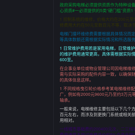
政府采购电梯必须提供资质作为特种设
心资质#一必须提供的5类“硬门槛”资质
1 控制系统的维修，价格大约在200元至
修费用大约在50元至数百元不等，取决
电梯门撞坏维修费需要根据具体情况而
等具体数额还需根据实际情况和所选服务
1 日常维护费用若是家用电梯，日常维
的维护费用通常更高，具体需根据实际情
600至。
在企事业单位或物业管理公司因电梯维
需与实际采购的配件内容一致，以确保
的具体信息这样。
1 不同规格曳引轮价格参考某电梯维修配
广，例如有2000元9600元乃至约3
轴承。
一般来说，电梯维修主要包括以下几个方
百元左右，而涉及到更换门系统或相关部
用相对。
一线城市基础费约200400元次，二三
费用通常不超过电梯总价的5%合资品牌