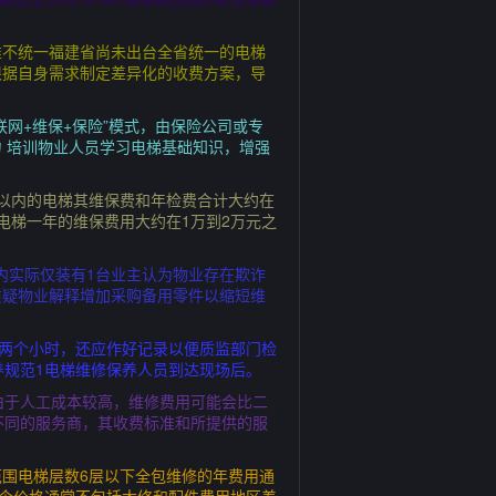
准不统一福建省尚未出台全省统一的电梯
根据自身需求制定差异化的收费方案，导
联网+维保+保险”模式，由保险公司或专
 培训物业人员学习电梯基础知识，增强
以内的电梯其维保费和年检费合计大约在
电梯一年的维保费用大约在1万到2万元之
内实际仅装有1台业主认为物业存在欺诈
质疑物业解释增加采购备用零件以缩短维
要两个小时，还应作好记录以便质监部门检
养规范1电梯维修保养人员到达现场后。
由于人工成本较高，维修费用可能会比二
不同的服务商，其收费标准和所提供的服
围电梯层数6层以下全包维修的年费用通