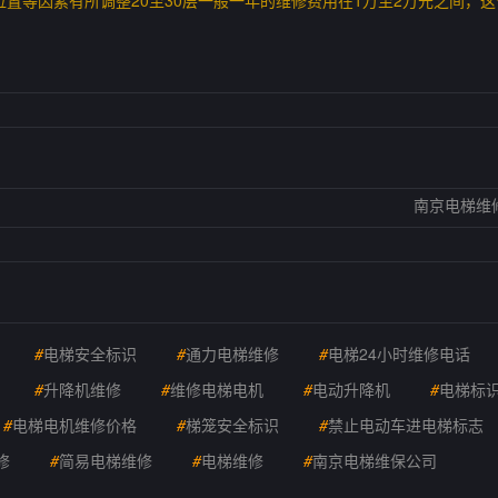
和位置等因素有所调整20至30层一般一年的维修费用在1万至2万元之间，
南京电梯维
#
电梯安全标识
#
通力电梯维修
#
电梯24小时维修电话
#
升降机维修
#
维修电梯电机
#
电动升降机
#
电梯标
#
电梯电机维修价格
#
梯笼安全标识
#
禁止电动车进电梯标志
修
#
简易电梯维修
#
电梯维修
#
南京电梯维保公司