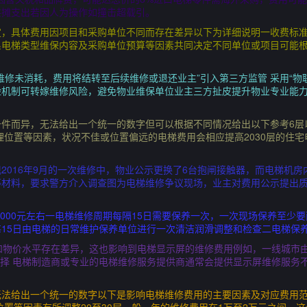
共摊支出若因人为操作如撞击超载引。
定，具体费用因项目和采购单位不同而存在差异以下为详细说明一收费标
系电梯类型维保内容及采购单位预算等因素共同决定不同单位或项目可能
维修未消耗，费用将结转至后续维修或退还业主”引入第三方监管 采用“物
机制可转嫁维修风险，避免物业维保单位业主三方扯皮提升物业专业能力
条件而异，无法给出一个统一的数字但可以根据不同情况给出以下参考6层
地理位置等因素，状况不佳或位置偏远的电梯费用会相应提高2030层的住宅
2016年9月的一次维修中，物业公示更换了6台抱闸接触器，而电梯机房
等材料，要求警方介入调查图为电梯维修争议现场，业主对费用公示提出
至3000元左右一电梯维修周期每隔15日需要保养一次，一次现场保养至少
15日由电梯的日常维护保养单位进行一次清洁润滑调整和检查二电梯保
本和物价水平存在差异，这也影响到电梯显示屏的维修费用例如，一线城市
选择 电梯制造商或专业的电梯维修服务提供商通常会提供显示屏维修服务
无法给出一个统一的数字以下是影响电梯维修费用的主要因素及对应费用范