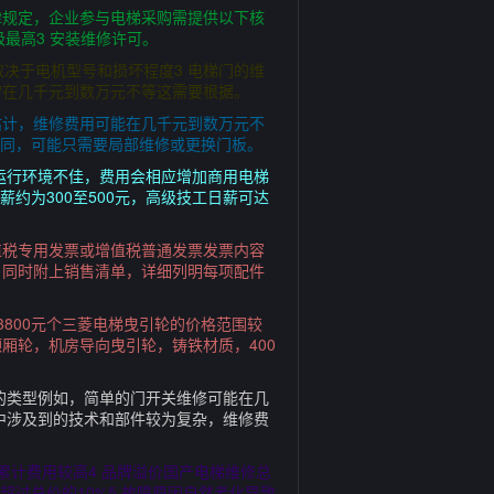
律规定，企业参与电梯采购需提供以下核
级最高3 安装维修许可。
体取决于电机型号和损坏程度3 电梯门的维
常在几千元到数万元不等这需要根据。
估计，维修费用可能在几千元到数万元不
不同，可能只需要局部维修或更换门板。
高运行环境不佳，费用会相应增加商用电梯
约为300至500元，高级技工日薪可达
值税专用发票或增值税普通发票发票内容
，同时附上销售清单，详细列明每项配件
3800元个三菱电梯曳引轮的价格范围较
顶厢轮，机房导向曳引轮，铸铁材质，400
的类型例如，简单的门开关维修可能在几
中涉及到的技术和部件较为复杂，维修费
，累计费用较高4 品牌溢价国产电梯维修总
过总价的10%5 故障原因自然老化导致