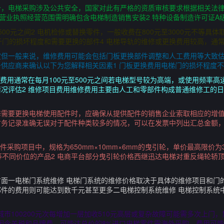
备，电梯采购涉及公共安全，国家对此有严格的资质审核要求根据相关法
1 营业执照经营范围需明确包含电梯制造销售安装2 特种设备制造许可证A
500元之间2 电机检修或替换零件，一般收费在800元至3000元不等具
于门的损坏程度和需要更换的部件4 电梯导轨的维修或更换费用较高，通
定但一般来说，维修费用可能会包括门板更换部件调整和人工费用等大致
供应商来确认以下为您解释相关因素1 门板更换费用电梯门的损坏程度
护费用通常在每月100元至500元之间若电梯型号较为高端，或使用频率
况评估2 维修项目费用维修费用主要由人工和零部件构成普通维修工的日薪
修需要更换电梯使用配件时，应确保从提供配件的销售企业索取相应的增
财务记录准确无误对于配件种类较多的情况，可以在发票中列出汇总金额
件采购项目中，规格为650mm×10mm×6mm的曳引轮，单价最高限价为
万元等不同价位的产品2 电商平台部分曳引轮价格西继迅达电梯对重反绳轮轿
面一电梯门系统维修 电梯门系统的维修价格取决于具体的维修项目和门
件的费用则可能达到数千元甚至更多二电梯控制系统维修 电梯控制系统
线城市100200元次每增加一层加收510元高层或复杂故障可能需多次上门
因含关税和品牌费，可能达总价的8%进口电梯零件需海外采购，费用可能超