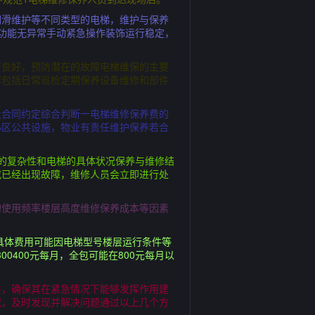
润滑维护等不同类型的电梯，维护与保养
功能无异常手动紧急操作装饰运行稳定，
行良好，预防潜在的故障电梯维保的主要
容包括日常巡检定期保养设备维修和部件
及合同约定综合判断一电梯维修保养费的
小区公共设施，物业有责任维护保养若合
的复杂性和电梯的具体状况保养与维修结
或已经出现故障，维修人员会立即进行处
的使用频率楼层高度维修保养成本等因素
。
右具体费用可能因电梯型号楼层运行条件等
0400元每月，全包可能在800元每月以
件，确保其在紧急情况下能够发挥作用建
况，及时发现并解决问题通过以上几个方