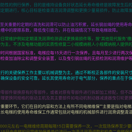
预防性的例行保养，目的是维持设备良好状态延长寿命维修是故障发生后的
划定期进行，核心目标是检查清洁润滑调整和更换少量易损件，防止故障
是至关重要的定期的清洗和润滑可以防止油污积累，延长钢丝绳的使用寿
轮槽中的摩擦系数，降低曳引能力，并在极端情况下导致电梯故障。
日常维护例如定期清洗润滑检测调试更换易损件等，按“其他现代服务”缴
为主，不涉及电梯功能的实质性修复二小规模纳税人小规模纳税人提供的
时间根据国家标准，电梯应每15天进行一次保养，且每月至少进行两次
检查加油除尘和调整安全装置，以及曳引钢丝绳的无损检测和润滑维护等
运行的关键保养工作主要以机械调整为主，通过不断校正各部件的安装尺
，确保设备的安全可靠，延长其使用寿命对于电气部分，保养的重点在于
的零部件替换原有的零部件，或者对原有零部件进行拆卸加工修配，但不
修理更换同规格的驱动主机及其主要部件如电动机制动器减速器曳引轮更
重要环节，它们在目的内容和方法上有所不同电梯维保**主要是指对电
延长电梯的使用寿命维保工作通常包括对电梯的机械部件进行润滑调整清
至3000元左右一电梯维修周期每隔15日需要保养一次，一次现场保养至少
15日由电梯的日常维护保养单位进行一次清洁润滑调整和检查二电梯保