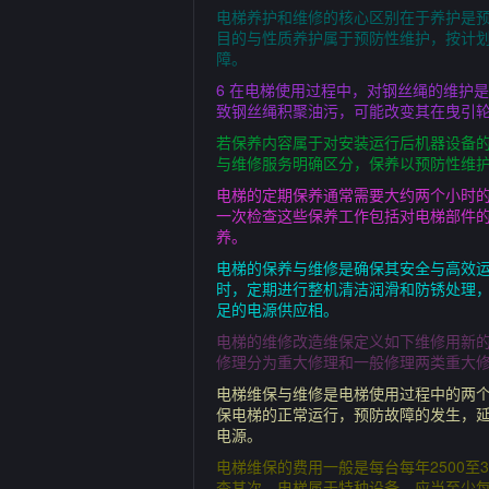
电梯养护和维修的核心区别在于养护是
目的与性质养护属于预防性维护，按计
障。
6 在电梯使用过程中，对钢丝绳的维护
致钢丝绳积聚油污，可能改变其在曳引
若保养内容属于对安装运行后机器设备的
与维修服务明确区分，保养以预防性维护
电梯的定期保养通常需要大约两个小时的
一次检查这些保养工作包括对电梯部件的
养。
电梯的保养与维修是确保其安全与高效
时，定期进行整机清洁润滑和防锈处理
足的电源供应相。
电梯的维修改造维保定义如下维修用新
修理分为重大修理和一般修理两类重大
电梯维保与维修是电梯使用过程中的两个
保电梯的正常运行，预防故障的发生，
电源。
电梯维保的费用一般是每台每年2500
查其次，电梯属于特种设备，应当至少每