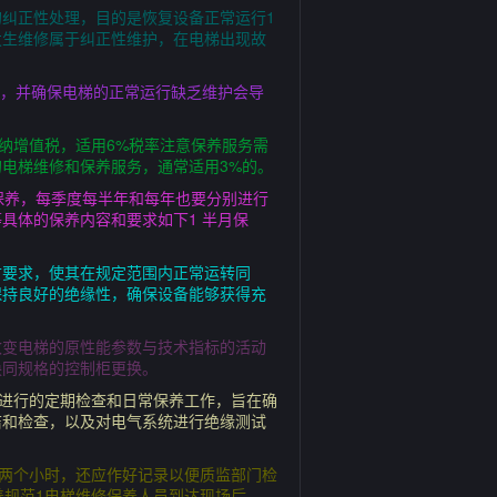
纠正性处理，目的是恢复设备正常运行1
发生维修属于纠正性维护，在电梯出现故
命，并确保电梯的正常运行缺乏维护会导
纳增值税，适用6%税率注意保养服务需
电梯维修和保养服务，通常适用3%的。
保养，每季度每半年和每年也要分别进行
具体的保养内容和要求如下1 半月保
寸要求，使其在规定范围内正常运转同
保持良好的绝缘性，确保设备能够获得充
改变电梯的原性能参数与技术指标的活动
换同规格的控制柜更换。
梯进行的定期检查和日常保养工作，旨在确
洁和检查，以及对电气系统进行绝缘测试
要两个小时，还应作好记录以便质监部门检
养规范1电梯维修保养人员到达现场后。