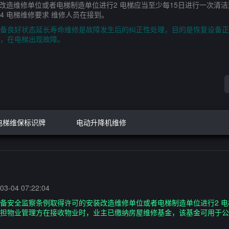
改造维修单位或者电梯制造单位进行2 电梯应当至少每15日进行一次清
 电梯维修要求 维修人员在接到。
备良好状态延长寿命维修是故障发生后的纠正性处理，目的是恢复设备正
，在电梯出现故障。
电梯维保标识牌
电动升降机维修
3-04 07:22:04
设备安全监察条例取得许可的安装改造维修单位或者电梯制造单位进行2 电
承担物业管理方在接收物业时，业主已缴纳房屋维修基金，该基金可用于公