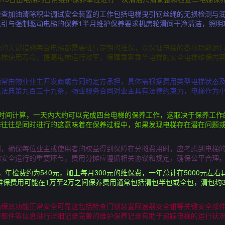
检查加油清除积尘调试安全装置的工作包括电梯曳引钢丝绳的无损检测与
曳引与强制驱动电梯的保养1半月维护保养要求机房轮滑间干净清洁，照明
全的关键措施每台电梯都需要进行定期的维保，以保证电梯的各项功能运
电梯使用寿命，提高电梯运行效率，保障乘客乘坐电梯的安全电梯维保内
通常由物业业主开发商或合同约定方承担，具体需根据费用类型电梯状态
民法典第九百三十九条，物业服务合同对业主具有法律约束力，电梯作为
作时间计算，一天内大约可以完成四台电梯的保养工作，这取决于保养工作
修往往是同时进行的这意味着在保养过程中，如果发现电梯存在潜在问题
则，确保每位业主或使用者的权益得到保障在分摊费用时，应考虑到电梯
梯安全运行的重要环节，费用分摊应遵循相关协议和规定，确保公平合理
年检费约为540元，加上每月300元的维保费，一年总计在5000元左
维保费用可能在1万至2万之间保养费用通常包括清包半包或全包，清包约30
确保其功能正常安全可靠这包括检查门锁装置限速器安全钳等关键安全部
零部件等信息进行详细记录完善的维护保养记录有助于追踪电梯的运行状