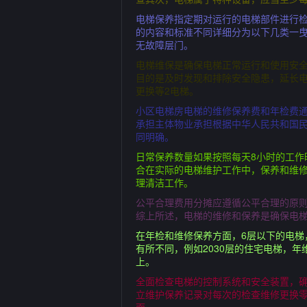
电梯保养指定期对运行的电梯部件进行
的内容和标准不同详细分为以下几类一
无故障层门。
电梯维保是确保电梯正常运行和使用安
目的是及时发现和排除安全隐患，延长
更换等2电梯。
小区电梯房电梯的维修保养费和年检费
承担主体物业承担根据中华人民共和国
同明确。
日常保养数量如果按照每天8小时的工
合在实际的电梯维护工作中，保养和维
理清洁工作。
公平合理费用分摊应遵循公平合理的原
综上所述，电梯的维修和保养是确保电
在年检和维修保养方面，6层以下的电梯，
有所不同，例如2030层的住宅电梯，年
上。
全面检查电梯的控制系统和安全装置，
立维护保养记录对每次的检查维修更换