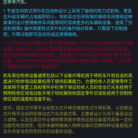
您参考汽车。
1 节省空间剪式举升机在结构设计上采用了独特的剪刀式机构，使其
在升起车辆时占地面积较小，特别适合空间有限的维修车间使用这种
紧凑的设计使得维修车间能够同时容纳更多的车辆和设备，提高了空
间利用率2 操作简便剪式举升机的操作相对简单，只需按下控制按
钮，升降过程即可自动完成这使得维修。
1 小于500kg的升降机不属于特种设备2 大于500kg的升降机属于特种
设备3 根据中华人民共和国国家质量监督检验检疫总局官网的信息，
修订后的特种设备目录规定，载重量小于500kg的升降机不属于特种
设备，而大于500kg的升降机则被归类为特种设备4 升降机广泛应用
于救援和装修工作5 根据质检。
机车高位检修设备通常包括以下设备升降机用于将机车升到合适的高
度进行检修电动起重机用于提供起重能力，方便检修人员更换零件工
具架用于放置工具和零件护栏用于保证检修人员的安全灯光系统用于
照明检修区域电动扳手用于轻松解除和固定零件空调系统用于控制检
修区域的温度和湿度平台。
其中，固定式升降平台如剪叉式升降货梯链条式升降机等，以及移动
式升降平台如四轮移动式汽车改装式等，主要被设计为用于垂直运送
人或物，以及在高空作业维修等场景中使用这些设备虽然具有一定的
功能性和危险性，但并未被明确纳入特种设备的范畴特种设备是指涉
及生命安全危险性较大的设备和设施。