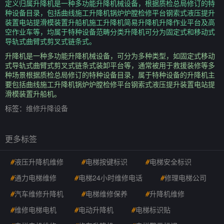
定义归属升降机是一种多功能升降机械设备，根据质检总局修订的特
种设备目录，包括曲线施工升降机锅炉炉膛检修平台钢索式液压提升
装置电站提滑模装置升船机施工升降机简易升降机升降作业平台及高
空作业车等，均属于特种设备范畴分类升降机可分为固定式和移动式
导轨式曲臂式剪叉式链条式。
升降机是一种多功能升降机械设备，可分为多种类型，如固定式移动
式导轨式曲臂式剪叉式链条式装卸平台等，通常被用于救援装修等多
种场景根据质检总局修订的特种设备目录，属于特种设备的升降机主
要包括曲线施工升降机锅炉炉膛检修平台钢索式液压提升装置电站提
滑模装置升船机。
标签：
维修升降设备
更多标签
#
液压升降机维修
#
电梯按键标识
#
电梯安全标识
#
通力电梯维修
#
电梯24小时维修电话
#
修理电梯公司
#
汽车维修升降机
#
电梯维修保养
#
升降机维修
#
维修电梯电机
#
电动升降机
#
电梯标识贴