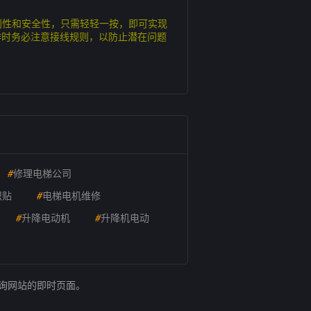
利性和安全性，只需轻轻一按，即可实现
作时务必注意接线规则，以防止潜在问题
#
修理电梯公司
识贴
#
电梯电机维修
#
升降电动机
#
升降机电动
查询网站的即时页面。