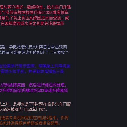
故障与客户描述一致经检查，除右前门升降
气系统有故障故障代码01332乘客侧车
这是为了防止高压系统因进水而受损，或
存在破损腐蚀或水渍尤其要关注底盘部
短路，导致按键失灵5升降器自身出现问
这种有可能是玻璃升降机坏了，只要找个
应设置禁行警示图牌，明确施工升降机施
时需熄火拉手刹，并采取防溜措施三装
先识别故障原因，然后进行相应的处理，
2升降机固定的螺丝松动3玻璃升降器损
是上升，反接就是下降2现在很多汽车门窗
通常被称为“电动车门窗”。
司或者专业机构提供在培训过程中，你将
般包括选择题判断题或者填空题等。