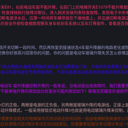
关E81，右前电动车窗不能升降，右前门上的电梯开关E1079不能升降
 检查排除执行故障诊断仪，进入网关安装列表检查故障，发现电子中央电
并切断电源涉水后，应第一时间将车辆停放在干燥地面上，并迅速切断电源
员的安全外部检查细致观察车身车轮刹车系统以及车灯等部件，查看是否
路开关切断一段时间，然后再恢复到接通状态4车窗升降器的电路老化或
更换你好很高兴回答你的问题，你的问题是电动车玻璃升降失灵怎么修理
逆行或占用他人通道无明确交通标志区域需靠右行驶，并保持安全距离工地
区电动车需停放在专用停放场所，不得在临建活动板房内停放或充电停车
 电动车 窗升降器控制升降的一般来说，当电动窗出现故障时，我们需要
不能单独升降的原因会比较复杂可能的原因如下1 玻璃泥浆罐变形或损坏
小灯的正极，两根是电源的正负极，另两根是玻璃升降的电源线，正接上
动升降模式，一般采用按钮式电动升降3也就是用电动玻璃升降来控制，这
你需要参加相关的电梯操作员培训班这些培训班一般由电梯制造商维修公
和应处理等内容2理论考试在培训结束后，你需要参加理论考试理论考试一