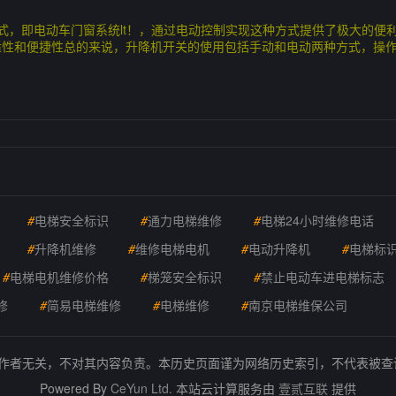
式，即电动车门窗系统lt！，通过电动控制实现这种方式提供了极大的便
适性和便捷性总的来说，升降机开关的使用包括手动和电动两种方式，操
#
电梯安全标识
#
通力电梯维修
#
电梯24小时维修电话
#
升降机维修
#
维修电梯电机
#
电动升降机
#
电梯标
#
电梯电机维修价格
#
梯笼安全标识
#
禁止电动车进电梯标志
修
#
简易电梯维修
#
电梯维修
#
南京电梯维保公司
的作者无关，不对其内容负责。本历史页面谨为网络历史索引，不代表被
Powered By
CeYun Ltd.
本站云计算服务由
壹贰互联
提供