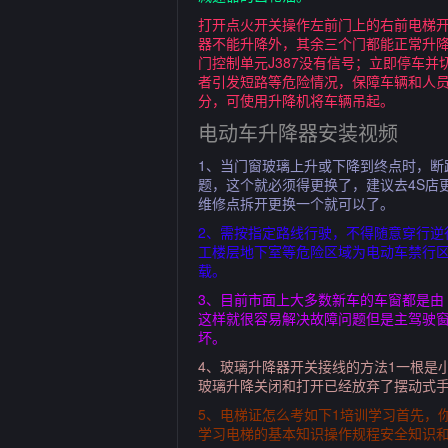
打开点火开关操作左前门上的右前电梯开
器不能升降外，其余三个门都能正常升降
门控制单元J387没有信号；立即停车
者引发短路等危险情况，保障车辆和人
分，可使用升降机将车辆吊起。
电动车升降器安装视频
1、当门窗玻璃上升或下降到终点时，断
题，这个就必须得更换了，建议去4S店
维修点拆开更换一个就可以了。
2、需按指定路线行驶，不得随意穿行
工楼层地下室等危险区域为电动车禁行
载。
3、目前市面上大多数新车的车窗都是由
这样就很容易解决故障问题但是主驾驶窗
坏。
4、玻璃升降器开关接线的方法1一根是
玻璃升降关闭和打开已经放弃了摆动式手
5、电梯证怎么考如下1培训学习首先，
学习电梯的基本知识操作规程安全知识